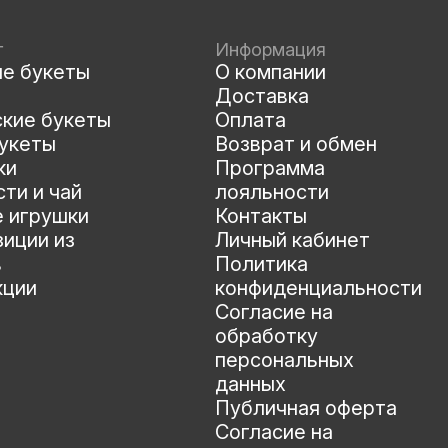
г
Информация
ые букеты
О компании
Доставка
ские букеты
Оплата
укеты
Возврат и обмен
ки
Программа
ти и чай
лояльности
е игрушки
Контакты
иции из
Личный кабинет
в
Политика
кции
конфиденциальности
Согласие на
обработку
персональных
данных
Публичная оферта
Согласие на