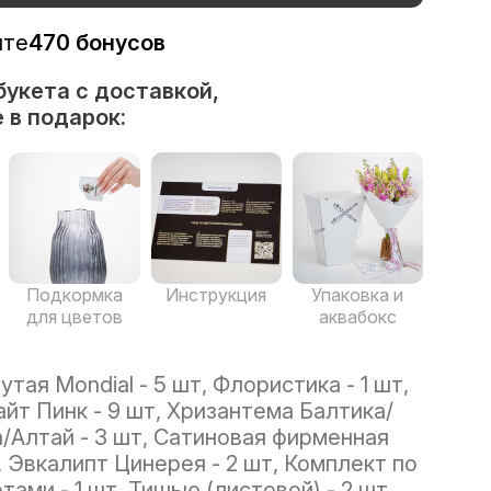
ите
470 бонусов
букета с доставкой,
 в подарок:
Подкормка
Инструкция
Упаковка и
для цветов
аквабокс
тая Mondial - 5 шт, Флористика - 1 шт,
йт Пинк - 9 шт, Хризантема Балтика/
/Алтай - 3 шт, Сатиновая фирменная
, Эвкалипт Цинерея - 2 шт, Комплект по
тами - 1 шт, Тишью (листовой) - 2 шт,