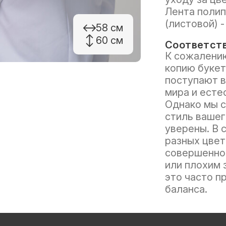
Лента полип
(листовой) -
58 см
60 см
Соответств
К сожалению
копию букет
поступают в
мира и есте
Однако мы с
стиль вашег
уверены. В 
разных цвет
совершенно 
или плохим 
это часто п
баланса.