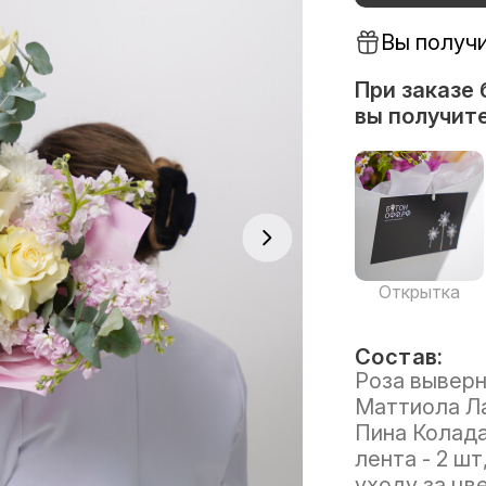
Вы получ
При заказе 
вы получите
Открытка
Состав:
Роза выверну
Маттиола Ла
Пина Колада
лента - 2 шт
уходу за цве