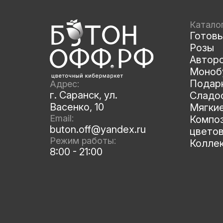
Катало
Готов
Розы
Автор
Моноб
Подар
Адрес:
г. Саранск, ул.
Сладос
Васенко, 10
Мягки
Email:
Композ
buton.off@yandex.ru
цвето
Режим работы:
Колле
8:00 - 21:00