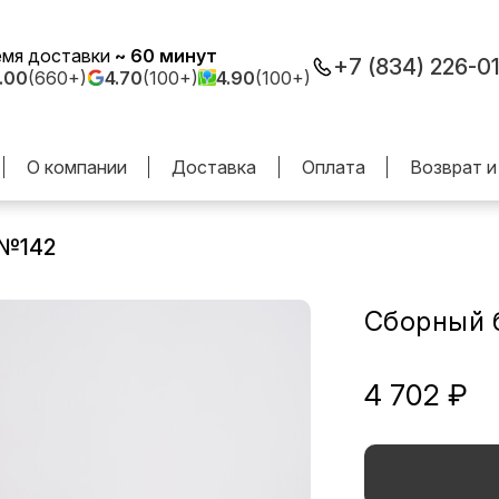
емя доставки
~ 60 минут
+7 (834) 226-0
.00
(660+)
4.70
(100+)
4.90
(100+)
О компании
Доставка
Оплата
Возврат и
 №142
Сборный 
4 702 ₽