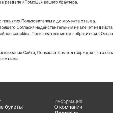
 в разделе «Помощь» вашего браузера.

о принятия Пользователем и до момента отзыва.

тоящего Согласия недействительным не влечет недействи
айлов «cookie», Пользователь может обратиться к Операт
льзование Сайта, Пользователь подтверждает, что озна
е с ними.
г
Информация
ые букеты
О компании