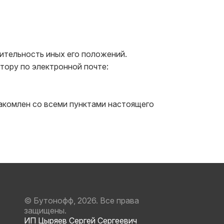
тельность иных его положений.

ору по электронной почте: 
комлен со всеми пунктами настоящего 
© Бутонофф, 2026. Все права
защищены.
ИП Цыряев Сергей Сергеевич