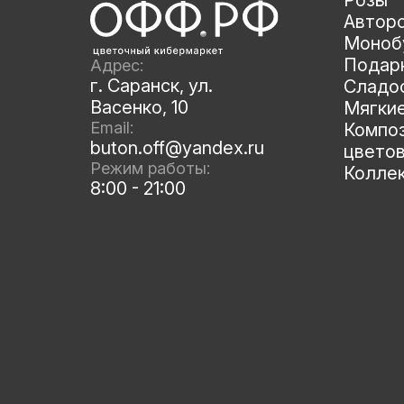
Розы
Автор
Моноб
Подар
Адрес:
г. Саранск, ул.
Сладос
Васенко, 10
Мягки
Email:
Композ
buton.off@yandex.ru
цвето
Режим работы:
Колле
8:00 - 21:00