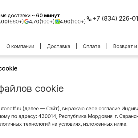
емя доставки
~ 60 минут
+7 (834) 226-0
.00
(660+)
4.70
(100+)
4.90
(100+)
О компании
Доставка
Оплата
Возврат и
cookie
файлов cookie
/butonoff.ru (далее — Сайт), выражаю свое согласие Инд
 по адресу: 430014, Республика Мордовия, г. Саранск, ул
алогичных технологий на условиях, изложенных ниже.
