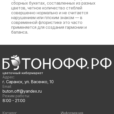
сборных букетах, составленных из разных
цветов, четное количество стеблей
совершенно нормально и не считается
нарушением или плохим знаком — в
современной флористике это часто
применяется для создания гармонии и
баланса.
Адрес:
г. Саранск, ул. Васенко, 10
Email:
buton.off@yandex.ru
Режим работы:
8:00 - 21:00
Каталог
Информация