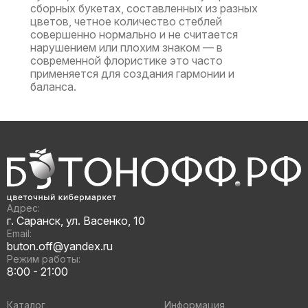
сборных букетах, составленных из разных
цветов, четное количество стеблей
совершенно нормально и не считается
нарушением или плохим знаком — в
современной флористике это часто
применяется для создания гармонии и
баланса.
Адрес:
г. Саранск, ул. Васенко, 10
Email:
buton.off@yandex.ru
Режим работы:
8:00 - 21:00
Каталог
Информация