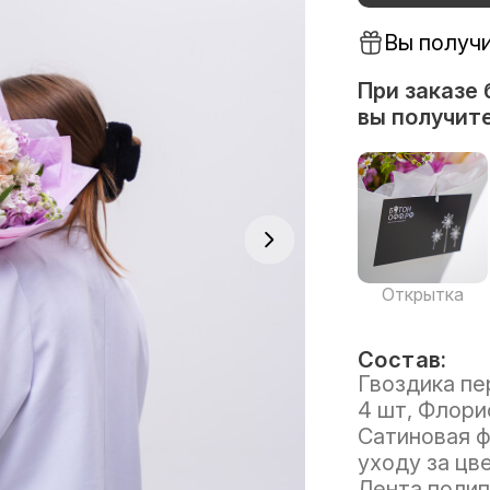
Вы получ
При заказе 
вы получите
Открытка
Состав:
Гвоздика пе
4 шт, Флорис
Сатиновая ф
уходу за цве
Лента полип