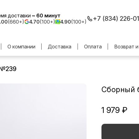
емя доставки
~ 60 минут
+7 (834) 226-0
.00
(660+)
4.70
(100+)
4.90
(100+)
О компании
Доставка
Оплата
Возврат и
 №239
Сборный 
1 979 ₽