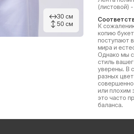
(листовой) -
30 см
Соответств
50 см
К сожалению
копию букет
поступают в
мира и есте
Однако мы с
стиль вашег
уверены. В 
разных цвет
совершенно 
или плохим 
это часто п
баланса.