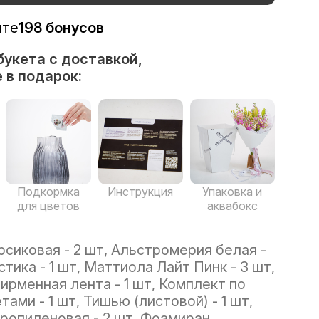
ите
198 бонусов
букета с доставкой,
 в подарок:
Подкормка
Инструкция
Упаковка и
для цветов
аквабокс
рсиковая - 2 шт, Альстромерия белая -
тика - 1 шт, Маттиола Лайт Пинк - 3 шт,
ирменная лента - 1 шт, Комплект по
тами - 1 шт, Тишью (листовой) - 1 шт,
ропиленовая - 2 шт, Фоамиран