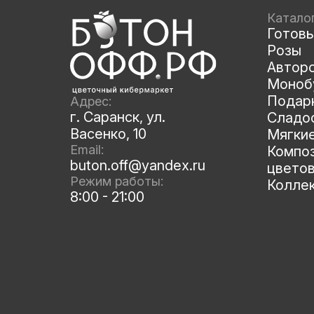
Катало
Готов
Розы
Автор
Моноб
Подар
Адрес:
г. Саранск, ул.
Сладос
Васенко, 10
Мягки
Email:
Композ
buton.off@yandex.ru
цвето
Режим работы:
Колле
8:00 - 21:00