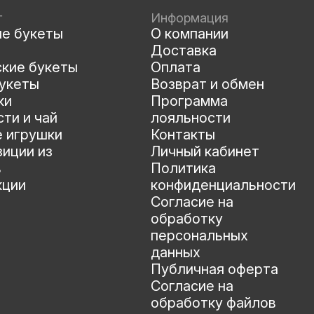
г
Информация
ые букеты
О компании
Доставка
ские букеты
Оплата
укеты
Возврат и обмен
ки
Программа
ти и чай
лояльности
е игрушки
Контакты
иции из
Личный кабинет
в
Политика
кции
конфиденциальности
Согласие на
обработку
персональных
данных
Публичная оферта
Согласие на
обработку файлов