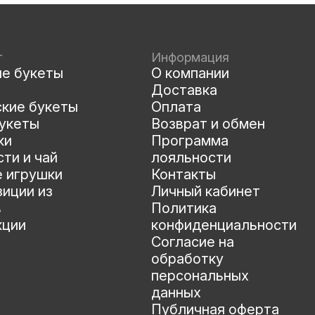
г
Информация
ые букеты
О компании
Доставка
ские букеты
Оплата
укеты
Возврат и обмен
ки
Программа
ти и чай
лояльности
е игрушки
Контакты
иции из
Личный кабинет
в
Политика
кции
конфиденциальности
Согласие на
обработку
персональных
данных
Публичная оферта