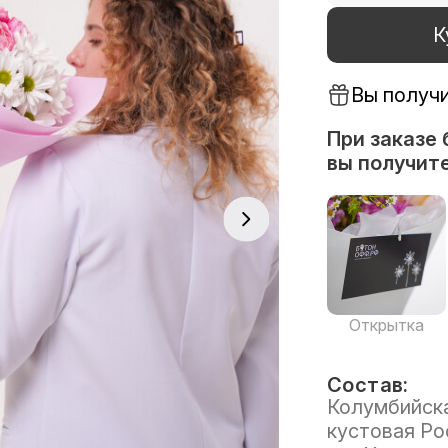
К
Вы получ
При заказе 
вы получите
Открытка
Состав:
Колумбийская
кустовая Рос