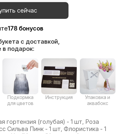
упить сейчас
ите
178 бонусов
букета с доставкой,
 в подарок:
Подкормка
Инструкция
Упаковка и
для цветов
аквабокс
 гортензия (голубая) - 1 шт, Роза
с Сильва Пинк - 1 шт, Флористика - 1