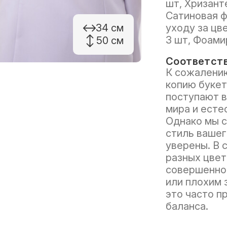
шт, Хризант
Сатиновая ф
34 см
уходу за цв
3 шт, Фоамир
50 см
Соответств
К сожалению
копию букет
поступают в
мира и есте
Однако мы с
стиль вашег
уверены. В 
разных цвет
совершенно 
или плохим 
это часто п
баланса.