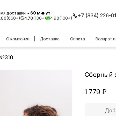
емя доставки
~ 60 минут
+7 (834) 226-0
.00
(660+)
4.70
(100+)
4.90
(100+)
О компании
Доставка
Оплата
Возврат и
 №310
Сборный 
1 779 ₽
Доб