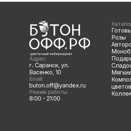
Катало
Готов
Розы
Автор
Моноб
Подар
Адрес:
г. Саранск, ул.
Сладос
Васенко, 10
Мягки
Email:
Композ
buton.off@yandex.ru
цвето
Режим работы:
Колле
8:00 - 21:00