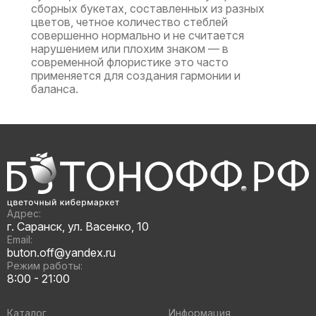
сборных букетах, составленных из разных
цветов, четное количество стеблей
совершенно нормально и не считается
нарушением или плохим знаком — в
современной флористике это часто
применяется для создания гармонии и
баланса.
Адрес:
г. Саранск, ул. Васенко, 10
Email:
buton.off@yandex.ru
Режим работы:
8:00 - 21:00
Каталог
Информация