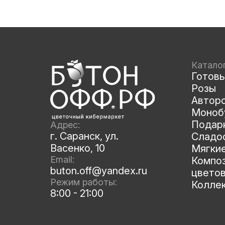
Катало
Готов
Розы
Автор
Моноб
Подар
Адрес:
г. Саранск, ул.
Сладос
Васенко, 10
Мягки
Email:
Композ
buton.off@yandex.ru
цвето
Режим работы:
Колле
8:00 - 21:00