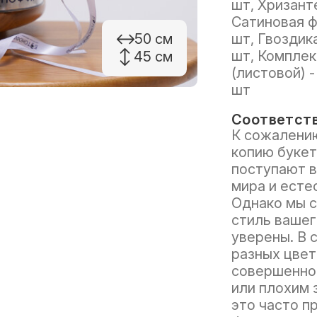
шт, Хризант
Сатиновая ф
50 см
шт, Гвоздика
шт, Комплек
45 см
(листовой) -
шт
Соответств
К сожалению
копию букет
поступают в
мира и есте
Однако мы с
стиль вашег
уверены. В 
разных цвет
совершенно 
или плохим 
это часто п