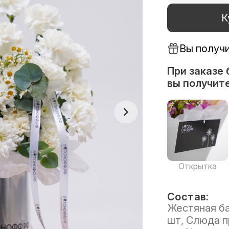
К
Вы получ
При заказе 
вы получите
Открытка
Состав:
Жестяная бан
шт, Слюда пр