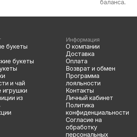
баланса.
г
Информация
ые букеты
О компании
Доставка
ские букеты
Оплата
укеты
Возврат и обмен
ки
Программа
ти и чай
лояльности
е игрушки
Контакты
иции из
Личный кабинет
в
Политика
кции
конфиденциальности
Согласие на
обработку
персональных