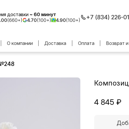
емя доставки
~ 60 минут
+7 (834) 226-0
.00
(660+)
4.70
(100+)
4.90
(100+)
О компании
Доставка
Оплата
Возврат и
 №248
Композиц
4 845 ₽
Доб