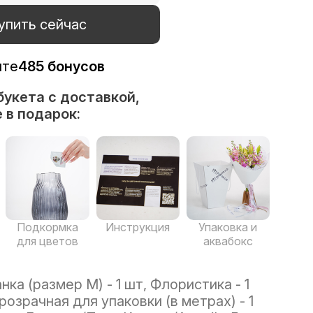
упить сейчас
ите
485 бонусов
букета с доставкой,
 в подарок:
Подкормка
Инструкция
Упаковка и
для цветов
аквабокс
ка (размер M) - 1 шт, Флористика - 1
озрачная для упаковки (в метрах) - 1