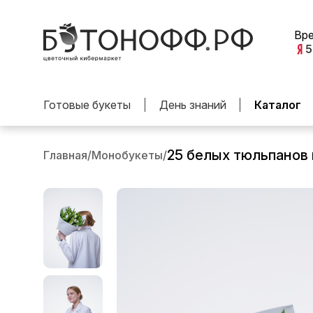
Вр
5
Готовые букеты
День знаний
Каталог
25 белых тюльпанов
Главная
/
Монобукеты
/