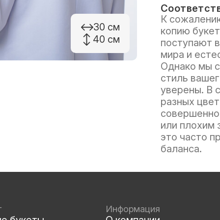
Соответств
К сожалению
30 см
копию букет
40 см
поступают в
мира и есте
Однако мы с
стиль вашег
уверены. В 
разных цвет
совершенно 
или плохим 
это часто п
баланса.
г
Информация