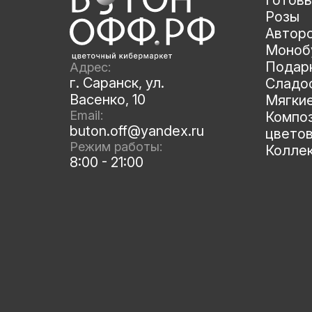
Готов
Розы
Автор
Моноб
Подар
Адрес:
г. Саранск, ул.
Сладос
Васенко, 10
Мягки
Email:
Композ
buton.off@yandex.ru
цвето
Режим работы:
Колле
8:00 - 21:00