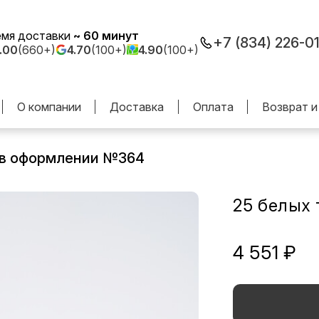
емя доставки
~ 60 минут
+7 (834) 226-0
.00
(660+)
4.70
(100+)
4.90
(100+)
О компании
Доставка
Оплата
Возврат и
 в оформлении №364
25 белых
4 551 ₽