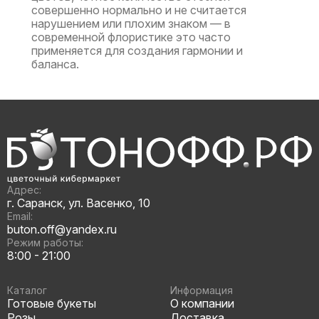
совершенно нормально и не считается
нарушением или плохим знаком — в
современной флористике это часто
применяется для создания гармонии и
баланса.
Адрес:
г. Саранск, ул. Васенко, 10
Email:
buton.off@yandex.ru
Режим работы:
8:00 - 21:00
Каталог
Информация
Готовые букеты
О компании
Розы
Доставка