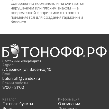
совершенно нормально и не считается
нарушением или плохим знаком — в
современной флористике это часто
применяется для создания гармонии и
баланса.
Адрес:
г. Саранск, ул. Васенко, 10
Email:
buton.off@yandex.ru
Режим работы:
8:00 - 21:00
Каталог
Информация
Готовые букеты
О компании
Розы
Доставка