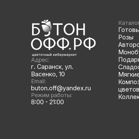
Катало
Готов
Розы
Автор
Моноб
Подар
Адрес:
г. Саранск, ул.
Сладос
Васенко, 10
Мягки
Email:
Композ
buton.off@yandex.ru
цвето
Режим работы:
Колле
8:00 - 21:00