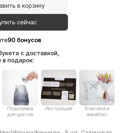
авить в корзину
упить сейчас
ите
90 бонусов
букета с доставкой,
 в подарок:
Подкормка
Инструкция
Упаковка и
для цветов
аквабокс
Чик/Илонка/Кеннеди - 5 шт, Сатиновая