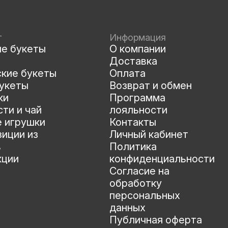
г
Информация
ые букеты
О компании
Доставка
ские букеты
Оплата
укеты
Возврат и обмен
ки
Программа
ти и чай
лояльности
е игрушки
Контакты
иции из
Личный кабинет
в
Политика
кции
конфиденциальности
Согласие на
обработку
персональных
данных
Публичная оферта