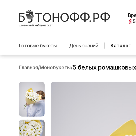
Вр
5
Готовые букеты
День знаний
Каталог
5 белых ромашковых
Главная
/
Монобукеты
/