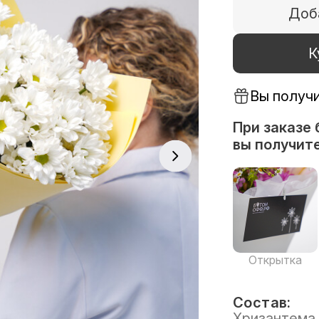
Доб
К
Вы получ
При заказе 
вы получите
Открытка
Состав:
Хризантема 