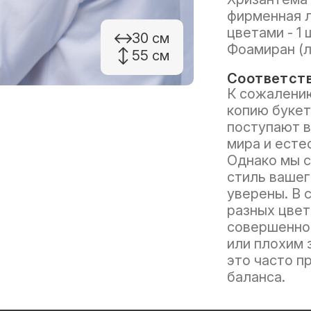
фирменная л
цветами - 1 
30 см
Фоамиран (л
55 см
Соответств
К сожалению
копию букет
поступают в
мира и есте
Однако мы с
стиль вашег
уверены. В 
разных цвет
совершенно 
или плохим 
это часто п
баланса.