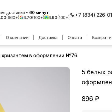
емя доставки
~ 60 минут
+7 (834) 226-0
.00
(660+)
4.70
(100+)
4.90
(100+)
О компании
Доставка
Оплата
Возврат и
 хризантем в оформлении №76
5 белых 
оформлен
896 ₽