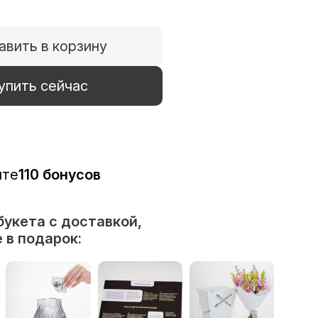
авить в корзину
упить сейчас
ите
110 бонусов
букета с доставкой,
 в подарок: