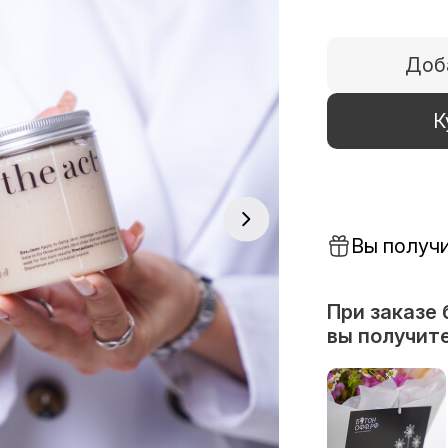
Доб
К
Вы получ
При заказе 
вы получите