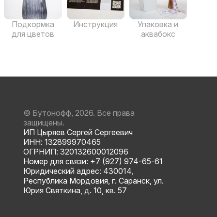
Подкормка
Инструкция
Упаковка и
для цветов
аквабокс
© Бутонофф, 2026. Все права
защищены.
ИП Цыряев Сергей Сергеевич
ИНН: 132899970465
ОГРНИП: 320132600012096
Номер для связи: +7 (927) 974-65-61
Юридический адрес: 430014,
Республика Мордовия, г. Саранск, ул.
Юрия Святкина, д. 10, кв. 57