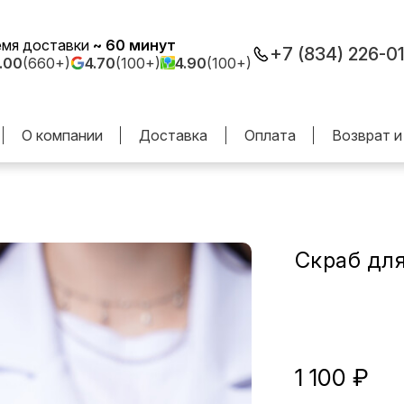
емя доставки
~ 60 минут
+7 (834) 226-0
.00
(660+)
4.70
(100+)
4.90
(100+)
О компании
Доставка
Оплата
Возврат и
Скраб для
1 100 ₽