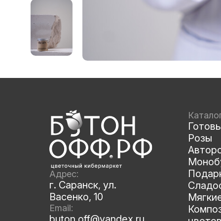
Катало
Готов
Розы
Автор
Моноб
Подар
Адрес:
г. Саранск, ул.
Сладос
Васенко, 10
Мягки
Email:
Композ
buton.off@yandex.ru