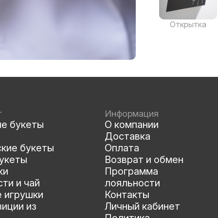
Открытка
г
Информация
ые букеты
О компании
Доставка
ские букеты
Оплата
укеты
Возврат и обмен
ки
Программа
ти и чай
лояльности
е игрушки
Контакты
иции из
Личный кабинет