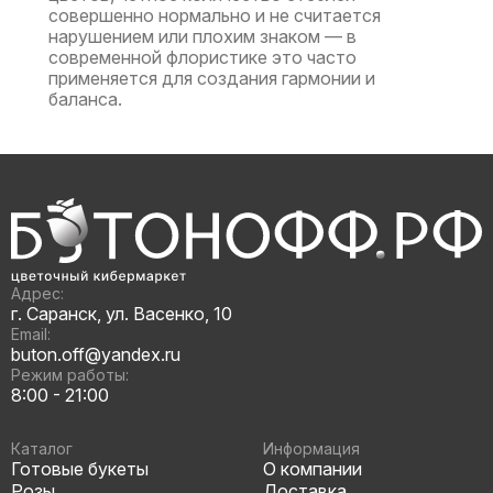
совершенно нормально и не считается
нарушением или плохим знаком — в
современной флористике это часто
применяется для создания гармонии и
баланса.
Адрес:
г. Саранск, ул. Васенко, 10
Email:
buton.off@yandex.ru
Режим работы:
8:00 - 21:00
Каталог
Информация
Готовые букеты
О компании
Розы
Доставка