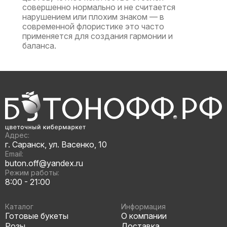
совершенно нормально и не считается
нарушением или плохим знаком — в
современной флористике это часто
применяется для создания гармонии и
баланса.
Адрес:
г. Саранск, ул. Васенко, 10
Email:
buton.off@yandex.ru
Режим работы:
8:00 - 21:00
Каталог
Информация
Готовые букеты
О компании
Розы
Доставка